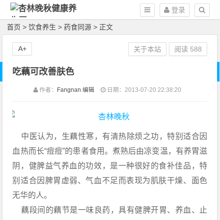
登录
首页
>
饮食养生
>
药食同源
> 正文
A+
关于本站
阅读
588
吃藕可改善肤色
作者：
Fangnan 编辑
日期：2013-07-20 22:38:20
中医认为，生藕性寒，有清热除烦之功，特别适合因
血热而长“痘痘”的患者食用。煮熟后由凉变温，有养胃滋
阴，健脾益气养血的功效，是一种很好的食补佳品，特
别适合因脾胃虚弱、气血不足而表现为肌肤干燥、面色
无华的人。
藕段间的藕节是一味良药，具有健脾开胃、养血、止