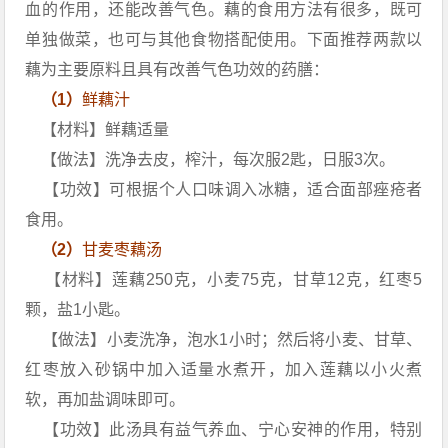
血的作用，还能改善气色。藕的食用方法有很多，既可
单独做菜，也可与其他食物搭配使用。下面推荐两款以
藕为主要原料且具有改善气色功效的药膳：
（1）
鲜藕汁
【材料】鲜藕适量
【做法】洗净去皮，榨汁，每次服2匙，日服3次。
【功效】可根据个人口味调入冰糖，适合面部痤疮者
食用。
（2）
甘麦枣藕汤
【材料】莲藕250克，小麦75克，甘草12克，红枣5
颗，盐1小匙。
【做法】小麦洗净，泡水1小时；然后将小麦、甘草、
红枣放入砂锅中加入适量水煮开，加入莲藕以小火煮
软，再加盐调味即可。
【功效】此汤具有益气养血、宁心安神的作用，特别