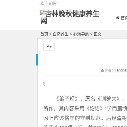
欢迎光临！
首
首页
>
自然养生
>
心海导航
> 正文
A+
作者：
Fangn
《弟子规》，原名《训蒙文》，据
所作。其内容采用《论语》“学而篇
习上应该恪守的守则规范。后经清朝