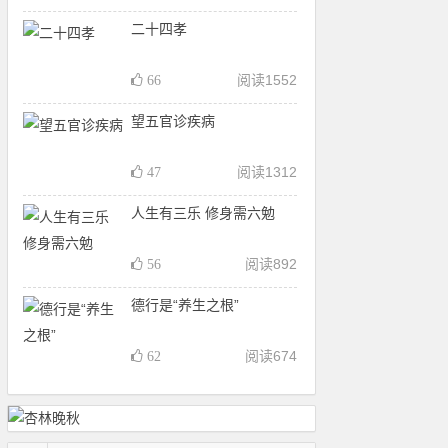
二十四孝
阅读
1552
66
望五官诊疾病
阅读
1312
47
人生有三乐 修身需六勉
阅读
892
56
德行是“养生之根”
阅读
674
62