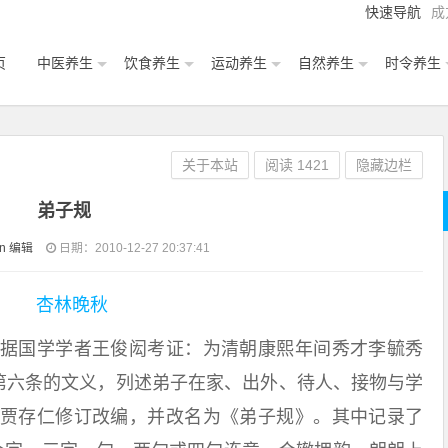
快速导航
成
页
中医养生
饮食养生
运动养生
自然养生
时令养生
关于本站
阅读
1421
隐藏边栏
弟子规
an 编辑
日期：2010-12-27 20:37:41
国学学者王俊闳考证：为清朝康熙年间秀才李毓秀
”第六条的文义，列述弟子在家、出外、待人、接物与学
贾存仁修订改编，并改名为《弟子规》。其中记录了