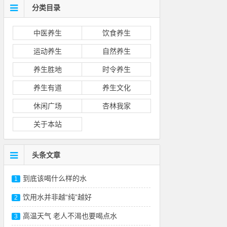
分类目录
中医养生
饮食养生
运动养生
自然养生
养生胜地
时令养生
养生有道
养生文化
休闲广场
杏林我家
关于本站
头条文章
到底该喝什么样的水
1
饮用水并非越“纯”越好
2
高温天气 老人不渴也要喝点水
3