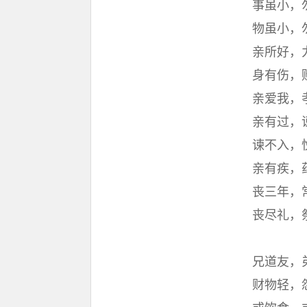
事虽小，
物虽小，
亲所好，
身有伤，
亲爱我，
亲有过，
谏不入，
亲有疾，
丧三年，
丧尽礼，
兄道友，
财物轻，