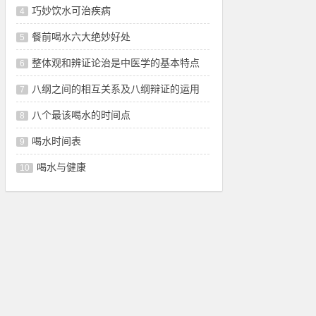
巧妙饮水可治疾病
4
餐前喝水六大绝妙好处
5
整体观和辨证论治是中医学的基本特点
6
八纲之间的相互关系及八纲辩证的运用
7
八个最该喝水的时间点
8
喝水时间表
9
喝水与健康
10