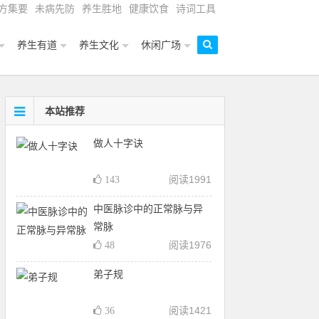
方集要
未病先防
养生胜地
健康饮食
诗词工具
养生有道
养生文化
休闲广场
本站推荐
做人十字诀
阅读
1991
143
中医脉诊中的正常脉与异
常脉
阅读
1976
48
弟子规
阅读
1421
36