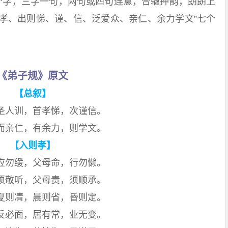
80个字，三字一句，两句或四句连意，合辙押韵，朗朗上
则孝、出则悌、谨、信、泛爱众、亲仁、余力学文”七个
《弟子规》原文
【总叙】
圣人训，首孝悌，次谨信。
而亲仁，有余力，则学文。
【入则孝】
应勿缓，父母命，行勿懒。
须敬听，父母责，须顺承。
夏则凊，晨则省，昏则定。
反必面，居有常，业无变。