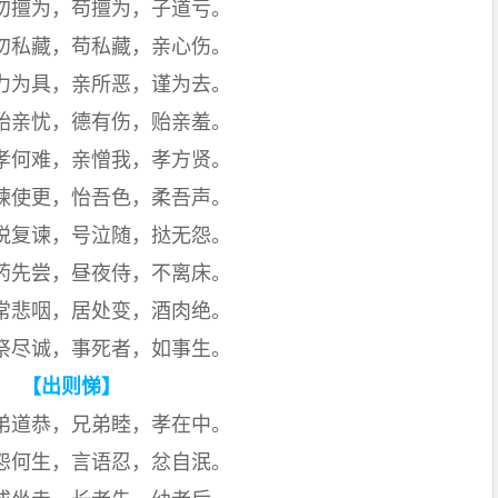
勿擅为，苟擅为，子道亏。
勿私藏，苟私藏，亲心伤。
力为具，亲所恶，谨为去。
贻亲忧，德有伤，贻亲羞。
孝何难，亲憎我，孝方贤。
谏使更，怡吾色，柔吾声。
悦复谏，号泣随，挞无怨。
药先尝，昼夜侍，不离床。
常悲咽，居处变，酒肉绝。
祭尽诚，事死者，如事生。
【出则悌】
弟道恭，兄弟睦，孝在中。
怨何生，言语忍，忿自泯。