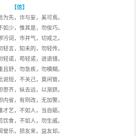
【信】
信为先，诈与妄，奚可焉。
不如少，惟其是，勿佞巧。
秽污词，市井气，切戒之。
勿轻言，知未的，勿轻传。
勿轻诺，苟轻诺，进退错。
重且舒，勿急疾，勿模糊。
此说短，不关己，莫闲管。
即思齐，纵去远，以渐跻。
即内省，有则改，无加警。
唯才艺，不如人，当自砺。
若饮食，不如人，勿生戚。
闻誉乐，损友来，益友却。