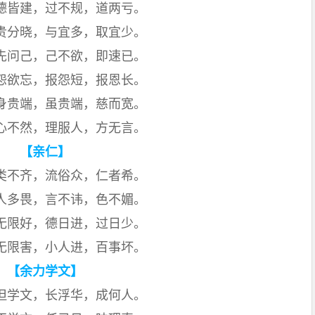
德皆建，过不规，道两亏。
贵分晓，与宜多，取宜少。
先问己，己不欲，即速已。
怨欲忘，报怨短，报恩长。
身贵端，虽贵端，慈而宽。
心不然，理服人，方无言。
【亲仁】
类不齐，流俗众，仁者希。
人多畏，言不讳，色不媚。
无限好，德日进，过日少。
无限害，小人进，百事坏。
【余力学文】
但学文，长浮华，成何人。