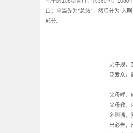
孔子的108项言行，共360句、10
口；全篇先为“总叙”，然后分为“入
部分。
弟子规，
泛爱众，
父母呼，
父母教，
冬则温，
出必告，