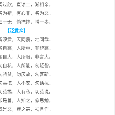
闻过欣，直谅士，渐相亲。
名为错，有心非，名为恶。
归于无，倘掩饰，增一辜。
【泛爱众】
皆须爱，天同覆，地同载。
名自高，人所重，非貌高。
望自大，人所服，非言大。
勿自私，人所能，勿轻訾。
勿骄贫，勿厌故，勿喜新。
勿事搅，人不安，勿话扰。
切莫揭，人有私，切莫说。
即是善，人知之，愈思勉。
既是恶，疾之甚，祸且作。