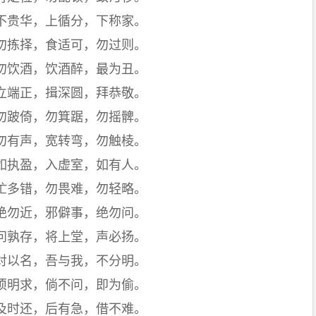
不贵华，上循分，下称家。
勿拣择，食适可，勿过则。
勿饮酒，饮酒醉，最为丑。
立端正，揖深圆，拜恭敬。
勿跛倚，勿箕踞，勿摇髀。
勿有声，宽转弯，勿触棱。
如执盈，入虚室，如有人。
忙多错，勿畏难，勿轻略。
绝勿近，邪僻事，绝勿问。
问孰存，将上堂，声必扬。
对以名，吾与我，不分明。
须明求，倘不问，即为偷。
及时还，后有急，借不难。