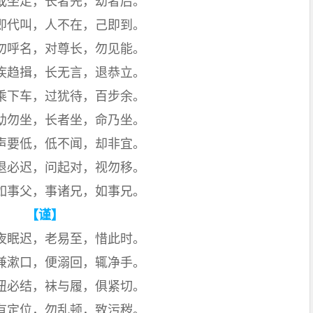
或坐走，长者先，幼者后。
即代叫，人不在，己即到。
勿呼名，对尊长，勿见能。
疾趋揖，长无言，退恭立。
乘下车，过犹待，百步余。
幼勿坐，长者坐，命乃坐。
声要低，低不闻，却非宜。
退必迟，问起对，视勿移。
如事父，事诸兄，如事兄。
【谨】
夜眠迟，老易至，惜此时。
兼漱口，便溺回，辄净手。
纽必结，袜与履，俱紧切。
有定位，勿乱顿，致污秽。