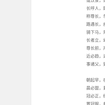
或饮食，
长呼人，
称尊长，
路遇长，
骑下马，
长者立，
尊长前，
近必趋，
事诸父，
朝起早，
晨必盥，
冠必正，
置冠服，